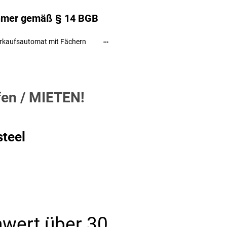
ehmer gemäß § 14 BGB
rkaufsautomat mit Fächern
fen / MIETEN!
teel
wert über 30,